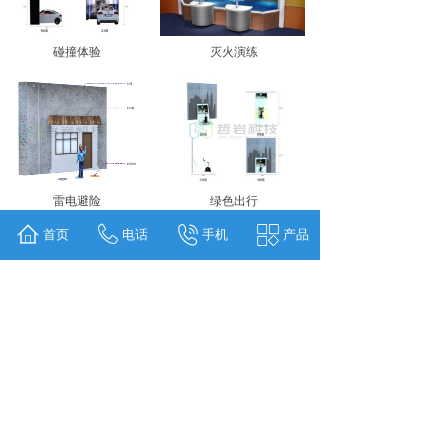
碰撞体验
灭火演练
雷电避险
绿色出行
首页
电话
手机
产品
呼叫训练
穿越生死线
<
1
2
>
版权所有 © 上海哲岩科技有限公司