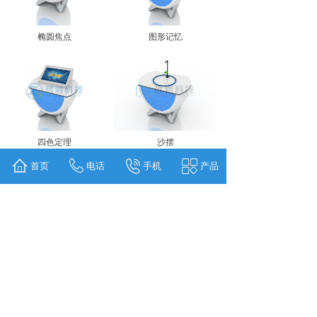
椭圆焦点
图形记忆
四色定理
沙摆
首页
电话
手机
产品
滚出直线
哥尼斯堡七桥
<
1
2
3
4
>
版权所有 © 上海哲岩科技有限公司