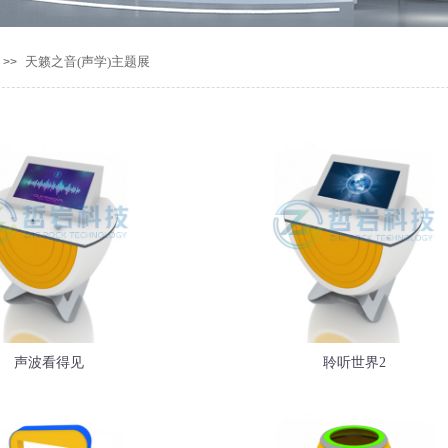
天籁之音(声学)主题展
>>
声波看得见
聆听世界2