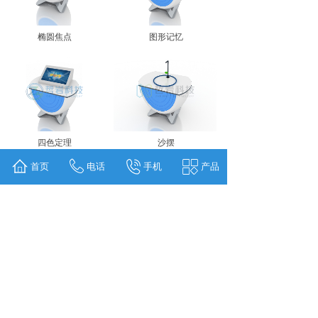
椭圆焦点
图形记忆
四色定理
沙摆
首页
电话
手机
产品
滚出直线
哥尼斯堡七桥
<
1
2
3
>
版权所有 © 上海哲岩科技有限公司