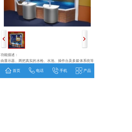
功能描述：
由显示器、两把真实的水枪、水池、操作台及多媒体系统等
构成。展项一次可由1至2名参与者参与，参与过程是由观众
首页
电话
手机
产品
操纵水枪中喷出的真实水柱去扑灭屏幕内由计算机创造出来
的虚拟的火焰，极具吸引力和挑战性。
操作说明：
参与者操作水枪扑火即可。
上一个：
碰撞体验
下一个：
雷电避险