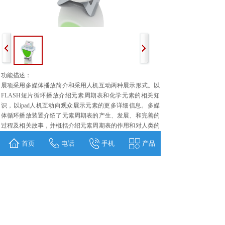
功能描述：
展项采用多媒体播放简介和采用人机互动两种展示形式。以
FLASH短片循环播放介绍元素周期表和化学元素的相关知
识，以ipad人机互动向观众展示元素的更多详细信息。多媒
体循环播放装置介绍了元素周期表的产生、发展、和完善的
过程及相关故事，并概括介绍元素周期表的作用和对人类的
积极影响。为观众提供了118个元素的详细内容介绍，包含
首页
电话
手机
产品
以下内容：概况，物理属性，原子属性，杂项，生物数据，
每个元素都有电子模型等数十项数据，同时提供了多种元素
周期表视图，包括，标准视图，金字塔视图，蜂窝展示视
图，螺旋圆周视图等等，给观众呈现非同一般的周期表模
型，并轻松的切换到明细数据中查询。
上一个：
家居节能照明设计比赛